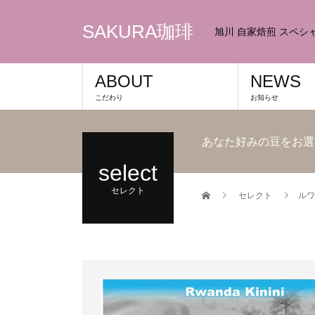
SAKURA珈琲
旭川 自家焙煎 スペ
ABOUT
NEWS
こだわり
お知らせ
あなた好みの豆をお選
select
セレクト
セレクト
ルワ