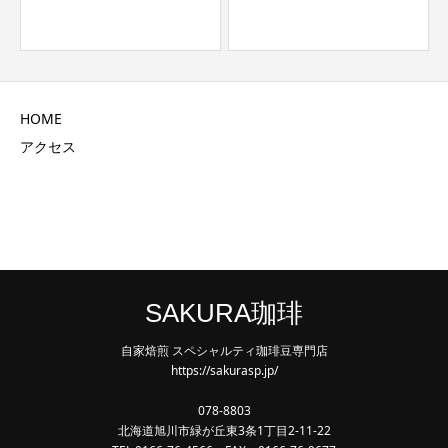
HOME
アクセス
SAKURA珈琲
自家焙煎 スペシャルティ珈琲豆専門店
https://sakurasp.jp/
078-8803
北海道旭川市緑が丘東3条1丁目2-11-22